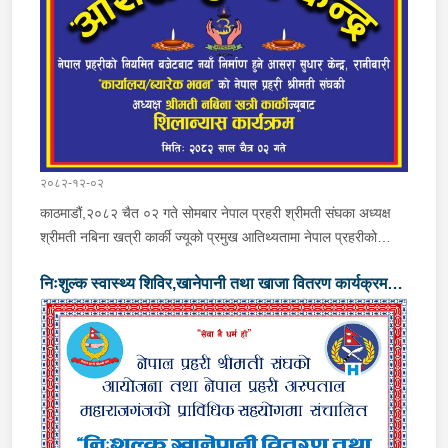
केन्द्रका पदाधिकारीज्यूहरु, सिनियर प्रहरी अधिकृतज्यू तथा अन्य प्रहरी
कर्मचारीहरु समेतको उपस्थिती रहेको थियो ।उक्त कार्यक्रममा प्रमुख
अतिथिज्यूले उपस्थित सम्पूर्णलाई नव वर्ष २०८३ सालको हार्दिक शुभकामना
व्यक्त गर्नुका साथै आपसी एकता, सहकार्य र समर्पणभावका साथ अगाडि बढ्दै
समाज सेवामा थप सक्रिय रहनुपर्ने उल्लेख गर्दै नव वर्ष २०८३ शुभकामना
कार्ड समेत प्रदान गर्नुभएको थियो ।
२०८२-१२-०२
काठमाडौं,२०८२ चैत ०२ गते सोमबार नेपाल प्रहरी श्रीमती संघका अध्यक्ष
श्रीमती नबिना खत्री कार्की ज्यूको प्रमुख आतिथ्यतामा नेपाल प्रहरीको
नियमित बजेटबाट नयाँ निर्माण हुने आसरा सुधार केन्द्रको कार्यालय/व्यारेक
निःशुल्क स्वास्थ्य शिविर,खानेपानी तथा खाजा वितरण कार्यक्रम
भवनको शिलान्यास कार्यक्रम सम्पन्न भएको छ ।उक्त कार्यक्रममा नेपाल
प्रहरी श्रीमती संघकी महासचिव ज्यू तथा पदाधिकारी ज्यूहरू, आसरा सुधार
सम्पन्न ।
केन्द्रका पदाधिकारी ज्यूहरू, प्रहरी वरिष्ठ अधिकृत ज्यूहरू, प्रहरी
कर्मचारीहरू र परामर्शदाताहरू उपस्थिती रहेको थियो ।