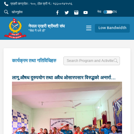
प्रहरी कन्ट्रोल : १००, टोल फ्री नं.: १६६००१४१५१६
नेपा
EN
नेपाल प्रहरी श्रीमती संघ
Low Bandwidth
"सेवा नै धर्म हो"
कार्यक्रम तथा गतिविधिहरु
लागू औषध दुरुपयोग तथा अवैध ओसारपसार विरुद्धको अन्तर्राष्ट्रिय
दिवस–२०२६ को अवसरमा शैक्षिक सामग्री वितरण तथा लागू औषध
दुरुपयोग सम्बन्धी सचेतनामूलक कार्यक्रम सम्पन्न ।