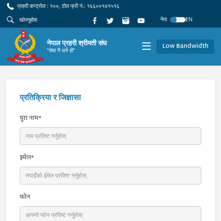
प्रहरी कन्ट्रोल : १००, टोल फ्री नं.: १६६००१४१५१६
नेपा
EN
नेपाल प्रहरी श्रीमती संघ
Low Bandwidth
"सेवा नै धर्म हो"
प्रतिक्रिया र जिज्ञासा
पुरा नाम*
इमेल*
फोन