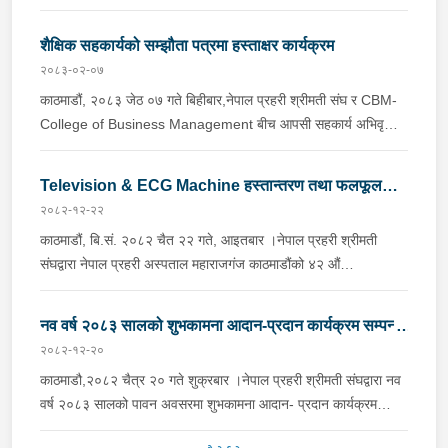
प्रदेश प्रहरी अस्पताल, नेपालगञ्ज, बाँकेको सहकार्यमा जिल्ला गुल्मी, मालिका
गाउँपालिका वडा नं. ७ घमिरस्थित घमिर स्वास्थ्य चौकीमा समुदाय–प्रहरी
शैक्षिक सहकार्यको सम्झौता पत्रमा हस्ताक्षर कार्यक्रम
साझेदारी कार्यक्रम अन्तर्गत निःशुल्क स्वास्थ्य शिविर कार्यक्रम तथा
२०८३-०२-०७
सचेतनामुलक कार्यक्रम सम्पन्न भएको छ ।नेपाल प्रहरी श्रीमती संघका
काठमाडौं, २०८३ जेठ ०७ गते बिहीबार,नेपाल प्रहरी श्रीमती संघ र CBM-
अध्यक्ष श्रीमती नविना खत्री कार्कीज्यूको अध्यक्षता तथा …
College of Business Management बीच आपसी सहकार्य अभिवृद्धि
गर्ने उद्देश्यसहित सम्झौता पत्र (MoU) मा हस्ताक्षर कार्यक्रम सम्पन्न भएको
छ । उक्त समझदारीपत्र (MoU) कार्यक्रममा नेपाल प्रहरी श्रीमती संघका
Television & ECG Machine हस्तान्तरण तथा फलफूल
तर्फबाट अध्यक्ष श्रीमती नविना खत्री कार्कीज्यू र CBM-College of
२०८२-१२-२२
वितरण कार्यक्रम सम्पन्न ।
Business Management का तर्फबाट Chairman लेखनाथ
काठमाडौं, बि.सं. २०८२ चैत २२ गते, आइतबार ।नेपाल प्रहरी श्रीमती
कोइरालाज्यूले हस्ताक्षर गर्नु भएको थियो ।गुणस्तरीय शिक्षा, नैतिक …
संघद्वारा नेपाल प्रहरी अस्पताल महाराजगंज काठमाडौंको ४२ औं
वार्षिकोत्सवको अवसरमा अस्पतालमा उपचारार्थ बिरामीहरुलाई शिघ्र स्वास्थ्य
लाभको कामना गर्दै फलफूल वितरण गर्नुको साथै अस्पतालको लागि
नव वर्ष २०८३ सालको शुभकामना आदान-प्रदान कार्यक्रम सम्पन्न
Television & ECG Machine हस्तान्तरण कार्यक्रम सम्पन्न भएको छ ।
२०८२-१२-२०
।
संगठन प्रहरी प्रमुख प्रहरी महानिरीक्षक दान बहादुर कार्कीज्यूको प्रमुख
काठमाडौ,२०८२ चैत्र २० गते शुक्रबार ।नेपाल प्रहरी श्रीमती संघद्वारा नव
आतिथ्यतामा सम्पन्न भएको उक्त कार्यक्रममा यस संघका आदरणिय …
वर्ष २०८३ सालको पावन अवसरमा शुभकामना आदान- प्रदान कार्यक्रम
सम्पन्न भएको छ । संघका अध्यक्ष श्रीमती नविना खत्री कार्कीज्यूको प्रमुख