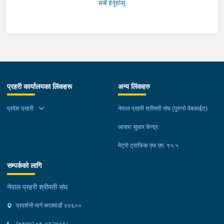
आतिथ्यतामा सम्पन्न भएको उक्त कार्यक्रममा उपाध्यक्ष श्रीमति सुस्मिता
सबै हेर्नुहोस्
के.सी.ज्यू, संघका महासचिव श्रीमती अन्जु कार्कीज्यू, संघका सचिव
(कार्यक्रम) श्रीमती संगिता लम्सालज्यू, आसरा सुधार केन्द्रका सचिव श्रीमती
रोजी तुलाधर अधिकारीज्यू, कार्यसमितिका पदाधिकारीज्यूहरु, आसरा …
प्रहरी कार्यालयका लिंकहरू
अन्य लिंकहरु
प्रदेश प्रहरी
नेपाल प्रहरी श्रीमती संघ (पुरानो वेबसाईट)
आसरा सुधार केन्द्र
मेट्रो ट्राफिक एफ.एम. ९५.५
सम्पर्कको लागि
नेपाल प्रहरी श्रीमती संघ
प्रदर्शनी मार्ग काठमाडौं ४४६००
(+९७७) ०१-५३२७०३८