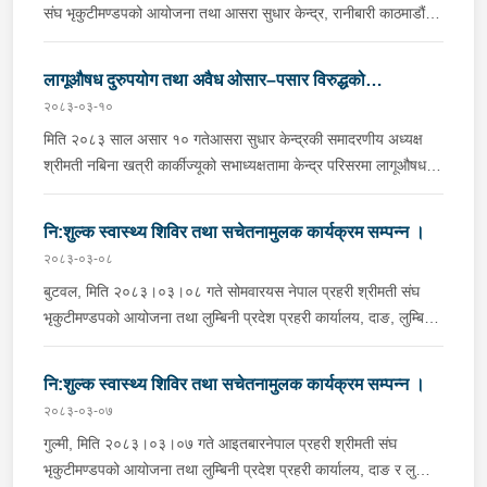
संघ भृकुटीमण्डपको आयोजना तथा आसरा सुधार केन्द्र, रानीबारी काठमाडौं र
आसरा सुधार केन्द्र, पानवारी धरान सुनसरीको सहकार्यमा लागू औषध दुरुपयोग
तथा अवैध ओसार–पसार विरुद्धको अन्तर्राष्ट्रिय दिवस (२६ जुन २०२६) को
लागूऔषध दुरुपयोग तथा अवैध ओसार–पसार विरुद्धको
अवसरमा "लागू औषधको चुनौती चिनौं, सामाजिक समाधानको बाटो खोजौं"
२०८३-०३-१०
अन्तर्राष्ट्रिय दिवस २६ जुन २०२६ तथा विविध कार्यक्रम सम्पन्न ।
भन्ने मूल नाराका साथ आसरा सुधार केन्द्र, पानवारी धरान, सुनसरीमा विशेष
मिति २०८३ साल असार १० गतेआसरा सुधार केन्द्रकी समादरणीय अध्यक्ष
कार्यक्रम …
श्रीमती नबिना खत्री कार्कीज्यूको सभाध्यक्षतामा केन्द्र परिसरमा लागूऔषध
दुरुपयोग तथा अबैध ओसार-पसार विरुद्धको अन्तर्राष्ट्रिय दिवस २६ जुन
२०२६ कार्यक्रममा केन्द्रकी आदरणीय उपाध्यक्षज्यू, सचिवज्यू, कोषाध्यक्षज्यू,
नि:शुल्क स्वास्थ्य शिविर तथा सचेतनामुलक कार्यक्रम सम्पन्न ।
नेपाल प्रहरी श्रीमती संघ तथा यस केन्द्रका पदाधिकारीज्यूहरु, प्रहरी बरिष्ठ
२०८३-०३-०८
अधिकृतज्यूहरु, प्रहरी अधिकृतज्यूहरु, प्रहरी कर्मचारीहरु, परामर्शदाताहरु
बुटवल, मिति २०८३।०३।०८ गते सोमवारयस नेपाल प्रहरी श्रीमती संघ
तथा केन्द्रका कर्मचारीहरु लगायत उपचाररत सदस्यहरुको उपस्थितीमा
भृकुटीमण्डपको आयोजना तथा लुम्बिनी प्रदेश प्रहरी कार्यालय, दाङ, लुम्बिनी
केन्द्रकी कोषाध्यक्षज्यूबाट संचालन …
प्रदेश प्रहरी तालिम केन्द्र बुटवल र लुम्बिनी प्रदेश प्रहरी अस्पताल,
नेपालगञ्जको सहकार्यमा बुटवल उपमहानगरपालिका–१० स्थित, बुटवल
नि:शुल्क स्वास्थ्य शिविर तथा सचेतनामुलक कार्यक्रम सम्पन्न ।
बहुउद्देश्यीय भवनमा नि:शुल्क स्वास्थ्य शिविर तथा सचेतनामूलक कार्यक्रम
२०८३-०३-०७
सम्पन्न भएको छ ।यस नेपाल प्रहरी श्रीमती संघ भृकुटीमण्डपका अध्यक्ष
गुल्मी, मिति २०८३।०३।०७ गते आइतबारनेपाल प्रहरी श्रीमती संघ
श्रीमती नविना खत्री कार्कीज्यूको प्रमुख आतिथ्यतामा सम्पन्न भएको …
भृकुटीमण्डपको आयोजना तथा लुम्बिनी प्रदेश प्रहरी कार्यालय, दाङ र लुम्बिनी