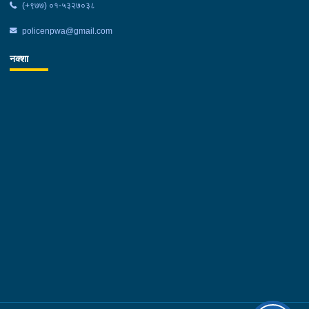
(+९७७) ०१-५३२७०३८
policenpwa@gmail.com
नक्शा